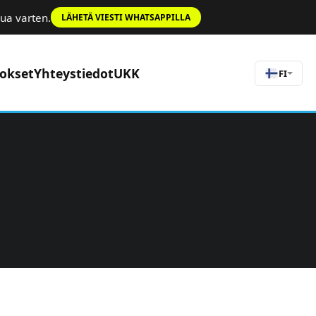
ua varten.
LÄHETÄ VIESTI WHATSAPPILLA
rokset
Yhteystiedot
UKK
FI