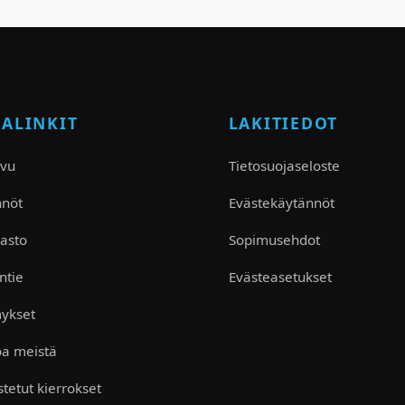
KALINKIT
LAKITIEDOT
ivu
Tietosuojaseloste
nnöt
Evästekäytännöt
asto
Sopimusehdot
ntie
Evästeasetukset
ykset
oa meistä
tetut kierrokset