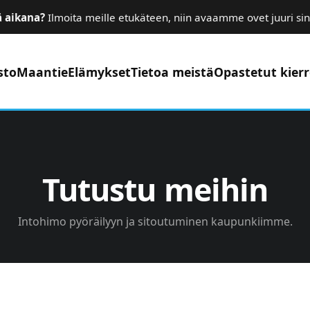
ä aikana?
Ilmoita meille etukäteen, niin avaamme ovet juuri sin
sto
Maantie
Elämykset
Tietoa meistä
Opastetut kier
Tutustu meihin
Intohimo pyöräilyyn ja sitoutuminen kaupunkiimme.