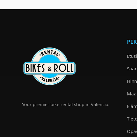
PI
Etus
Sää
Hinn
Maa
Your premier bike rental shop in Valencia.
Eläm
Tiet
Opas