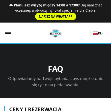
🚲 Planujesz wizytę między 14:00 a 17:00?
Daj nam znać
wcześniej, a otworzymy lokal specjalnie dla Ciebie.
NAPISZ NA WHATSAPP
PL
Strona Główna
Zasady
FAQ
Cennik
Szosa
Odpowiadamy na Twoje pytania, abyś mógł skupić
Doświadczenia
się tylko na pedałowaniu.
O nas
Wycieczki
Kontakt
CENY I REZERWACJA