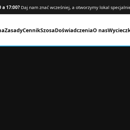
 a 17:00?
Daj nam znać wcześniej, a otworzymy lokal specjalnie
na
Zasady
Cennik
Szosa
Doświadczenia
O nas
Wycieczk