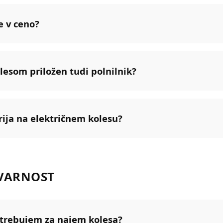
e v ceno?
olesom priložen tudi polnilnik?
rija na električnem kolesu?
VARNOST
trebujem za najem kolesa?