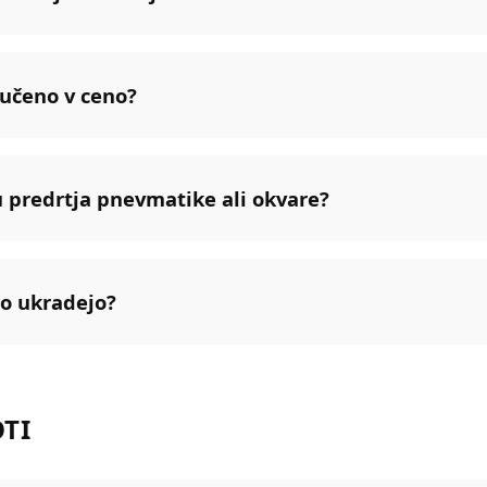
jučeno v ceno?
u predrtja pnevmatike ali okvare?
lo ukradejo?
OTI