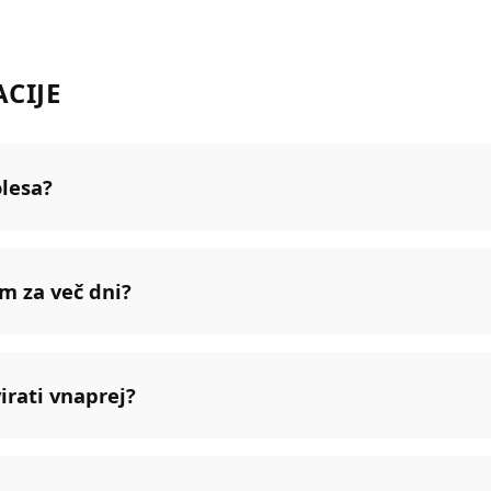
ACIJE
olesa?
m za več dni?
irati vnaprej?