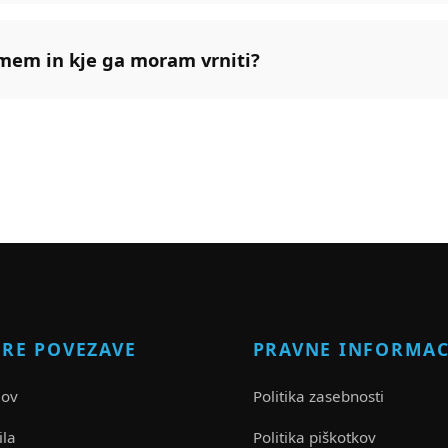
amem in kje ga moram vrniti?
TRE POVEZAVE
PRAVNE INFORMAC
ov
Politika zasebnosti
ila
Politika piškotkov