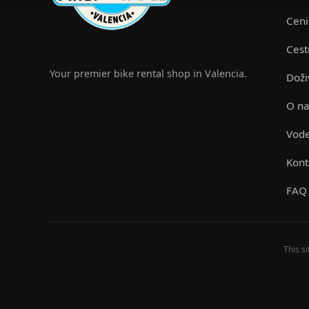
Ceni
Cest
Your premier bike rental shop in Valencia.
Doži
O na
Vode
Kont
FAQ
This s