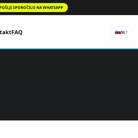
POŠLJI SPOROČILO NA WHATSAPP
takt
FAQ
SL