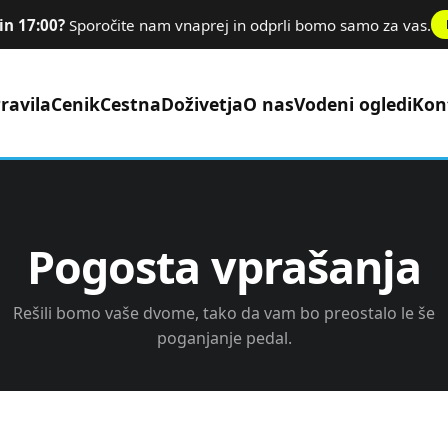
in 17:00?
Sporočite nam vnaprej in odprli bomo samo za vas.
ravila
Cenik
Cestna
Doživetja
O nas
Vodeni ogledi
Kon
Pogosta vprašanja
Rešili bomo vaše dvome, tako da vam bo preostalo le še
poganjanje pedal.