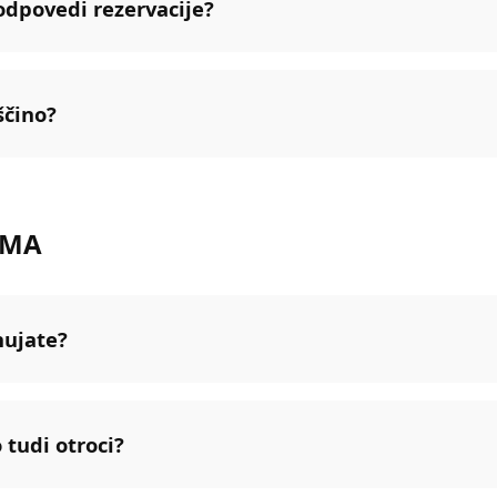
 odpovedi rezervacije?
ščino?
EMA
nujate?
 tudi otroci?