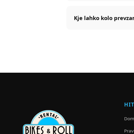
Kje lahko kolo prevz
HI
Dom
Prav