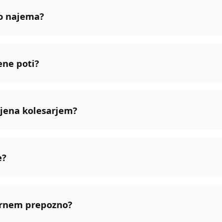
no najema?
ene poti?
gojena kolesarjem?
e?
 vrnem prepozno?