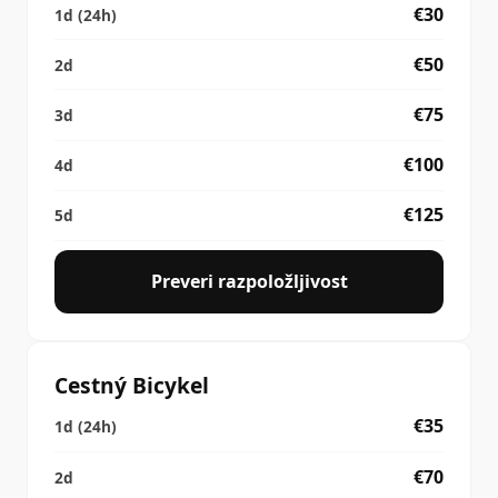
€30
€50
€75
€100
€125
Preveri razpoložljivost
Cestný Bicykel
€35
€70