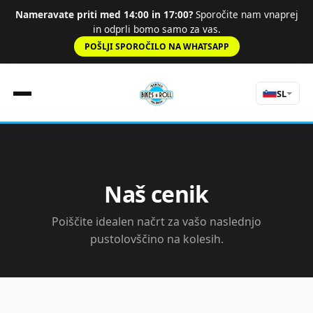
Nameravate priti med 14:00 in 17:00?
Sporočite nam vnaprej
in odprli bomo samo za vas.
POŠLJI SPOROČILO NA WHATSAPP
SL
Domov
Pravila
Naš cenik
Cenik
Cestna
Poiščite idealen načrt za vašo naslednjo
Doživetja
pustolovščino na kolesih.
O nas
Vodeni ogledi
Kontakt