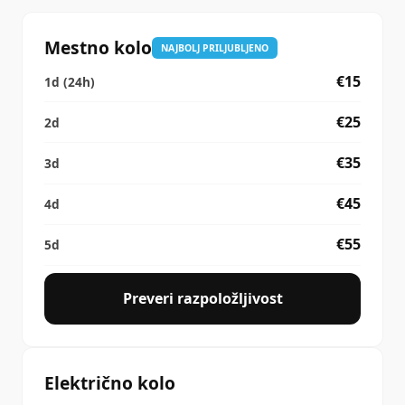
FAQ
Mestno kolo
NAJBOLJ PRILJUBLJENO
€15
€25
€35
€45
€55
Preveri razpoložljivost
Električno kolo