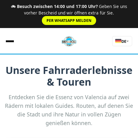
🚲 Besuch zwischen 14:00 und 17:00 Uhr?
Geben Sie uns
vorher Bescheid und wir öffnen extra für Sie.
PER WHATSAPP MELDEN
DE
Unsere Fahrraderlebnisse
Startseite
& Touren
Regeln
Preise
Routen
Entdecken Sie die Essenz von Valencia auf zwei
Erlebnisse
Rädern mit lokalen Guides. Routen, auf denen Sie
Über Uns
die Stadt und ihre Natur in vollen Zügen
Touren
genießen können.
Kontakt