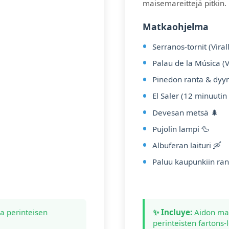
maisemareittejä pitkin.
Matkaohjelma
Serranos-tornit (Viral
Palau de la Música (
Pinedon ranta & dyyni
El Saler (12 minuutin
Devesan metsä 🌲
Pujolin lampi 🦆
Albuferan laituri 🛶
Paluu kaupunkiin rant
a perinteisen
✨ Incluye:
Aidon maa
perinteisten fartons-