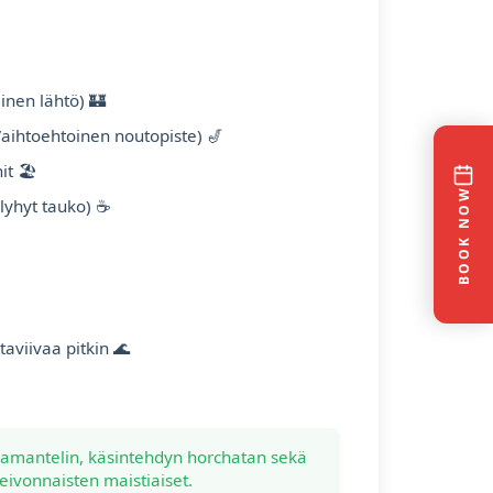
linen lähtö) 🏰
Vaihtoehtoinen noutopiste) 🎷
t 🏖️
BOOK NOW
 lyhyt tauko) ☕
aviivaa pitkin 🌊
mantelin, käsintehdyn horchatan sekä
leivonnaisten maistiaiset.