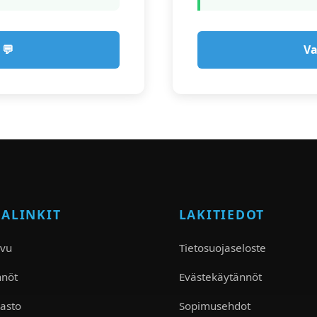
 💬
Va
KALINKIT
LAKITIEDOT
ivu
Tietosuojaseloste
nnöt
Evästekäytännöt
asto
Sopimusehdot