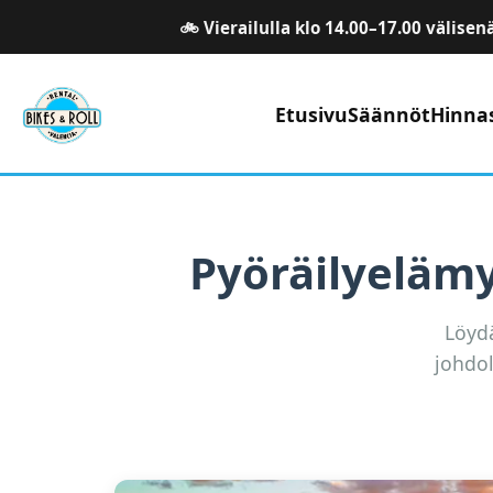
🚲 Vierailulla klo 14.00–17.00 välisen
Etusivu
Säännöt
Hinna
Pyöräilyeläm
Löydä
johdol