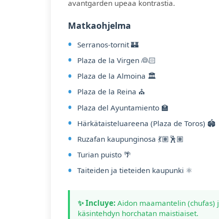
avantgarden upeaa kontrastia.
Matkaohjelma
Serranos-tornit 🏰
Plaza de la Virgen 👰🏻
Plaza de la Almoina 🏛️
Plaza de la Reina ⛪
Plaza del Ayuntamiento 🏫
Härkätaisteluareena (Plaza de Toros) 🏟️
Ruzafan kaupunginosa 💃🏽🕺🏽
Turian puisto 🌴
Taiteiden ja tieteiden kaupunki ⚛️
✨ Incluye:
Aidon maamantelin (chufas) j
käsintehdyn horchatan maistiaiset.