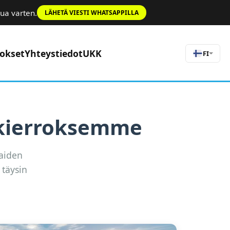
ua varten.
LÄHETÄ VIESTI WHATSAPPILLA
rokset
Yhteystiedot
UKK
FI
 kierroksemme
paiden
 täysin