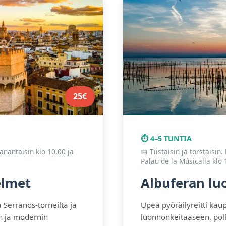
25€
⏱️ 4–5 TUNTIA
anantaisin klo 10.00 ja
📅 Tiistaisin ja torstaisin
Palau de la Músicalla klo 
elmet
Albuferan lu
a Serranos-torneilta ja
Upea pyöräilyreitti ka
n ja modernin
luonnonkeitaaseen, polki