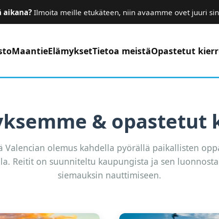
ä aikana?
Ilmoita meille etukäteen, niin avaamme ovet juuri sin
sto
Maantie
Elämykset
Tietoa meistä
Opastetut kier
yksemme & opastetut
 Valencian olemus kahdella pyörällä paikallisten op
la. Reitit on suunniteltu kaupungista ja sen luonnosta
siemauksin nauttimiseen.