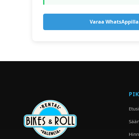
Varaa WhatsAppilla
PI
Etus
Sää
Hinn