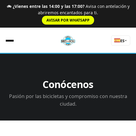
🚲 ¿Vienes entre las 14:00 y las 17:00?
Avisa con antelación y
abriremos encantados para ti.
AVISAR POR WHATSAPP
ES
Inicio
Normas
Conócenos
Tarifas
Ruta
Pasión por las bicicletas y compromiso con nuestra
Experiencias
ciudad.
Sobre Nosotros
Tours
Contacto