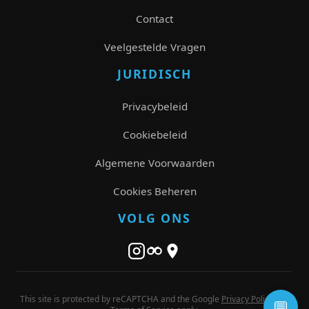
Contact
Veelgestelde Vragen
JURIDISCH
Privacybeleid
Cookiebeleid
Algemene Voorwaarden
Cookies Beheren
VOLG ONS
This site is protected by reCAPTCHA and the Google
Privacy Policy
and
💬