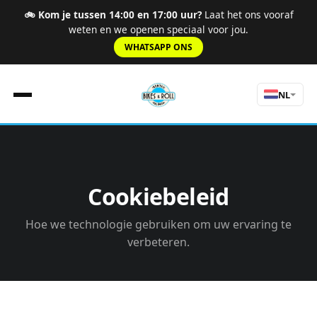
🚲 Kom je tussen 14:00 en 17:00 uur?
Laat het ons vooraf
weten en we openen speciaal voor jou.
WHATSAPP ONS
NL
Home
Regels
Cookiebeleid
Tarieven
Routes
Hoe we technologie gebruiken om uw ervaring te
Ervaringen
verbeteren.
Over Ons
nav.tours
Contact