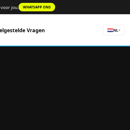
voor jou.
WHATSAPP ONS
elgestelde Vragen
NL