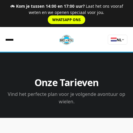
🚲 Kom je tussen 14:00 en 17:00 uur?
Laat het ons vooraf
weten en we openen speciaal voor jou.
WHATSAPP ONS
NL
Home
Regels
Onze Tarieven
Tarieven
Routes
Vind het perfecte plan voor je volgende avontuur op
Ervaringen
wielen.
Over Ons
nav.tours
Contact