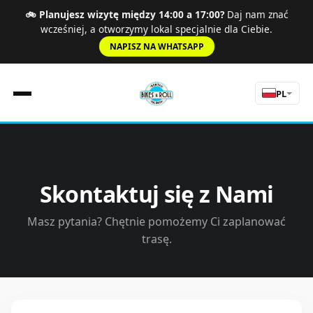
🚲 Planujesz wizytę między 14:00 a 17:00?
Daj nam znać
wcześniej, a otworzymy lokal specjalnie dla Ciebie.
NAPISZ NA WHATSAPP
PL
Strona Główna
Zasady
Skontaktuj się z Nami
Cennik
Szosa
Masz pytania? Chętnie pomożemy Ci zaplanować
Doświadczenia
trasę.
O nas
Wycieczki
Kontakt