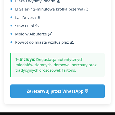
Plaża i Wydmy Pinedo 🏖️
El Saler (12-minutowa krótka przerwa) ☕
Las Devesa 🌲
Staw Pujol 🦆
Molo w Albuferze 🛶
Powrót do miasta wzdłuż plaż 🌊
✨ Incluye:
Degustacja autentycznych
migdałów ziemnych, domowej horchaty oraz
tradycyjnych drożdżówek fartons.
Zarezerwuj przez WhatsApp 💬