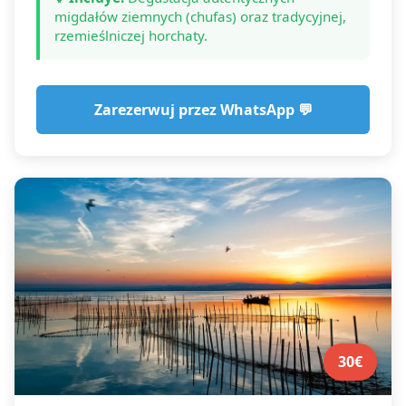
migdałów ziemnych (chufas) oraz tradycyjnej,
rzemieślniczej horchaty.
Zarezerwuj przez WhatsApp 💬
30€