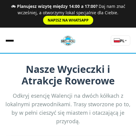
🚲 Planujesz wizytę między 14:00 a 17:00?
Daj nam znać
wcześniej, a otworzymy lokal specjalnie dla Ciebie.
NAPISZ NA WHATSAPP
PL
Nasze Wycieczki i
Strona Główna
Atrakcje Rowerowe
Zasady
Cennik
Szosa
Odkryj esencję Walencji na dwóch kółkach z
Doświadczenia
lokalnymi przewodnikami. Trasy stworzone po to,
O nas
by w pełni cieszyć się miastem i otaczającą je
Wycieczki
przyrodą.
Kontakt