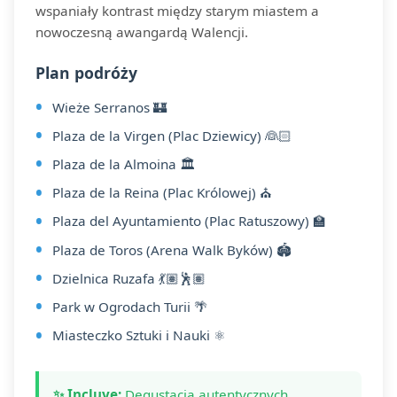
wspaniały kontrast między starym miastem a
nowoczesną awangardą Walencji.
Plan podróży
Wieże Serranos 🏰
Plaza de la Virgen (Plac Dziewicy) 👰🏻
Plaza de la Almoina 🏛️
Plaza de la Reina (Plac Królowej) ⛪
Plaza del Ayuntamiento (Plac Ratuszowy) 🏫
Plaza de Toros (Arena Walk Byków) 🏟️
Dzielnica Ruzafa 💃🏽🕺🏽
Park w Ogrodach Turii 🌴
Miasteczko Sztuki i Nauki ⚛️
✨ Incluye:
Degustacja autentycznych