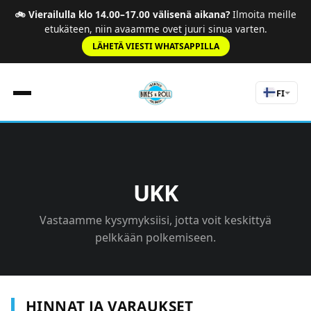
🚲 Vierailulla klo 14.00–17.00 välisenä aikana?
Ilmoita meille
etukäteen, niin avaamme ovet juuri sinua varten.
LÄHETÄ VIESTI WHATSAPPILLA
FI
Etusivu
Säännöt
UKK
Hinnasto
Maantie
Vastaamme kysymyksiisi, jotta voit keskittyä
Elämykset
pelkkään polkemiseen.
Tietoa meistä
Opastetut kierrokset
Yhteystiedot
HINNAT JA VARAUKSET