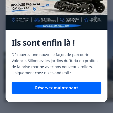
Explorez
la
ville
à
votre
Ils sont enfin là !
propre
rythme
Découvrez une nouvelle façon de parcourir
Valence. Sillonnez les jardins du Turia ou profitez
de la brise marine avec nos nouveaux rollers.
Vélos modernes, confortables et
Uniquement chez Bikes and Roll !
sûrs pour la ville ou la route.
Réservez maintenant
Voir nos tarifs