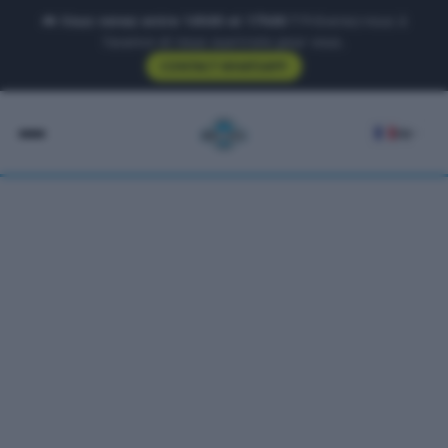
🚲 Vous venez entre 14h00 et 17h00 ?
Prévenez-nous à
l'avance et nous ouvrirons pour vous.
CONTACT WHATSAPP
FR
Accueil
Règles
Tarifs
Itinéraires
Expériences
À Propos
nav.tours
Contact