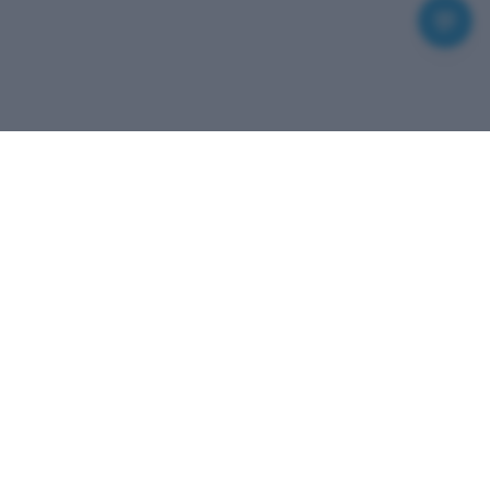
💬
Votre vie privée nous importe
Nous utilisons des cookies pour que votre
expérience de location de vélos à Valence se passe
au mieux.
Voir la politique relative aux cookies
Nos Tarifs
UNIQUEMENT
TOUT ACCEPTER
NÉCESSAIRES