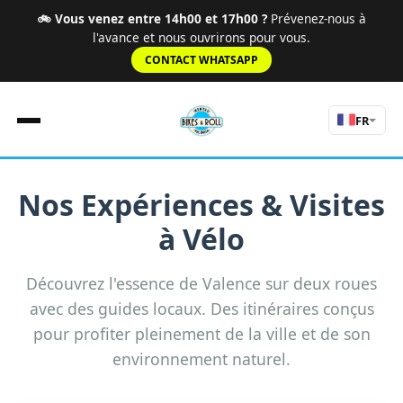
🚲 Vous venez entre 14h00 et 17h00 ?
Prévenez-nous à
l'avance et nous ouvrirons pour vous.
CONTACT WHATSAPP
FR
Nos Expériences & Visites
Accueil
à Vélo
Règles
Tarifs
Itinéraires
Découvrez l'essence de Valence sur deux roues
Expériences
avec des guides locaux. Des itinéraires conçus
À Propos
pour profiter pleinement de la ville et de son
nav.tours
environnement naturel.
Contact