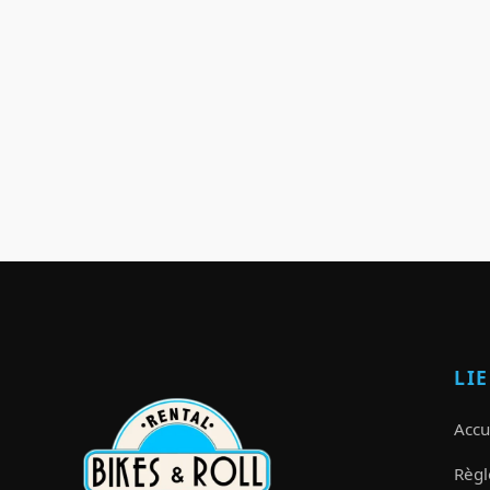
LI
Accu
Règl