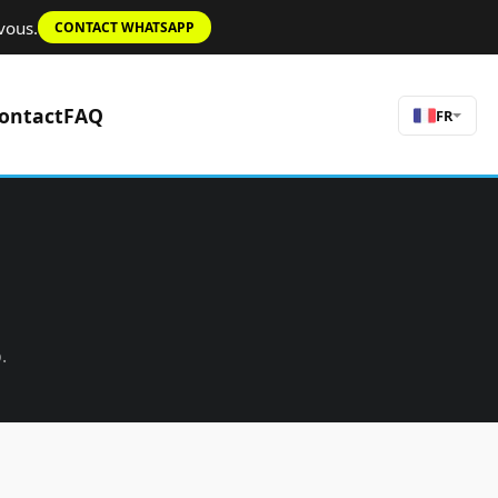
vous.
CONTACT WHATSAPP
ontact
FAQ
FR
.