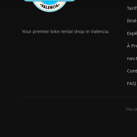
Tarif
Itin
Your premier bike rental shop in Valencia.
Expé
À Pr
nav.
Cont
FAQ
This s