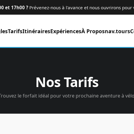
0 et 17h00 ?
Prévenez-nous à l'avance et nous ouvrirons pour 
les
Tarifs
Itinéraires
Expériences
À Propos
nav.tours
C
Nos Tarifs
Trouvez le forfait idéal pour votre prochaine aventure à vélo