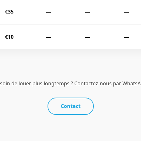
€35
—
—
—
€10
—
—
—
soin de louer plus longtemps ? Contactez-nous par Whats
Contact