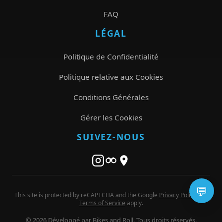
FAQ
LÉGAL
Politique de Confidentialité
Politique relative aux Cookies
Conditions Générales
Gérer les Cookies
SUIVEZ-NOUS
💬
This site is protected by reCAPTCHA and the Google
Privacy Policy
and
Terms of Service
apply.
© 2026 Développé par Bikes and Roll. Tous droits réservés.