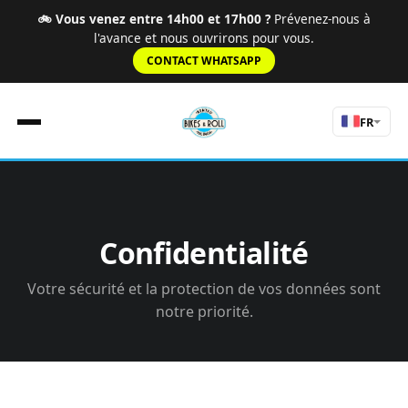
🚲 Vous venez entre 14h00 et 17h00 ?
Prévenez-nous à
l'avance et nous ouvrirons pour vous.
CONTACT WHATSAPP
FR
Accueil
Règles
Confidentialité
Tarifs
Itinéraires
Votre sécurité et la protection de vos données sont
Expériences
notre priorité.
À Propos
nav.tours
Contact