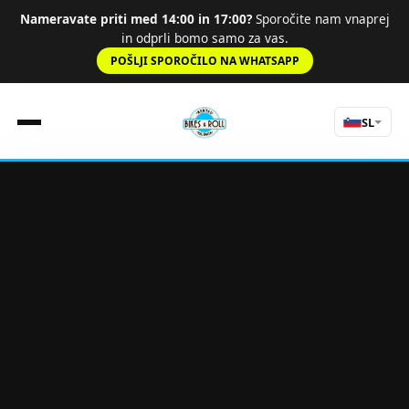
Nameravate priti med 14:00 in 17:00?
Sporočite nam vnaprej
in odprli bomo samo za vas.
POŠLJI SPOROČILO NA WHATSAPP
SL
Domov
Pravila
Cenik
Cestna
Doživetja
O nas
Vodeni ogledi
Kontakt